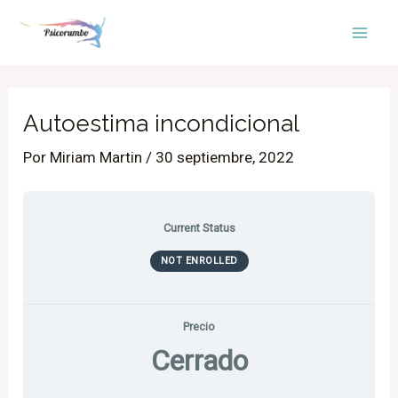
Ir
Mai
al
Men
contenido
Autoestima incondicional
Por
Miriam Martin
/
30 septiembre, 2022
Current Status
NOT ENROLLED
Precio
Cerrado