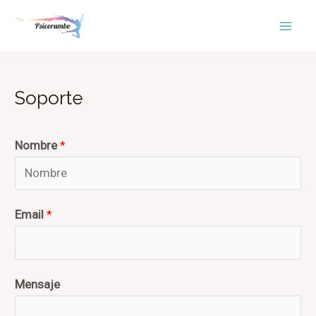
Ir
Mai
al
Men
contenido
Soporte
Nombre
*
Email
*
Mensaje