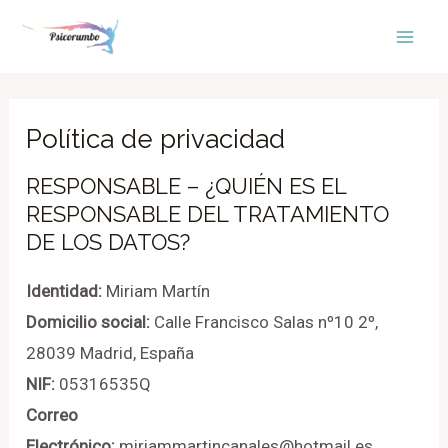
Ir
Mai
al
Men
contenido
Política de privacidad
RESPONSABLE – ¿QUIÉN ES EL
RESPONSABLE DEL TRATAMIENTO
DE LOS DATOS?
Identidad:
Miriam Martín
Domicilio social:
Calle Francisco Salas nº10 2º,
28039 Madrid, España
NIF:
05316535Q
Correo
Electrónico:
miriammartincanales@hotmail.es