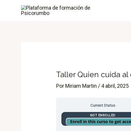
Ir
al
contenido
Taller Quien cuida al
Por
Miriam Martin
/
4 abril, 2025
Current Status
NOT ENROLLED
Enroll in this curso to get acc