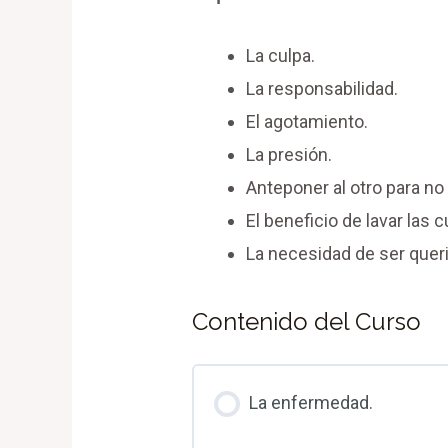
La culpa.
La responsabilidad.
El agotamiento.
La presión.
Anteponer al otro para n
El beneficio de lavar las c
La necesidad de ser quer
Contenido del Curso
La enfermedad.