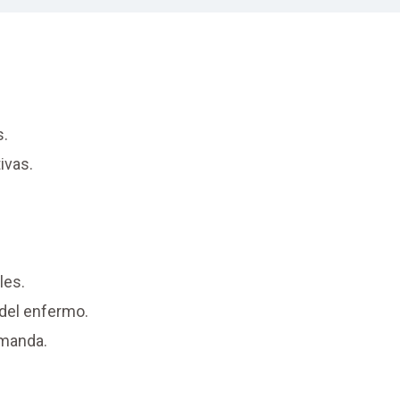
s.
ivas.
les.
del enfermo.
emanda.