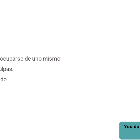
o ocuparse de uno mismo.
ulpas.
ido.
You don