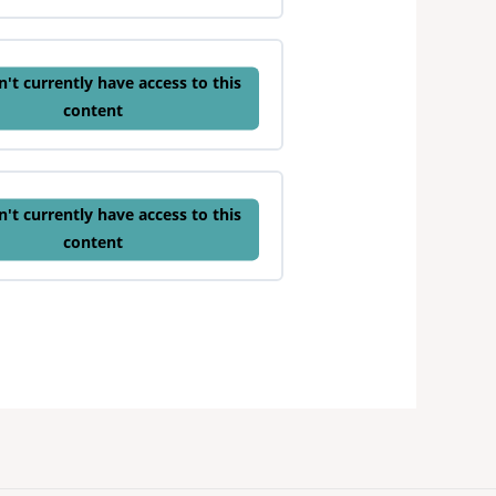
't currently have access to this
content
't currently have access to this
content