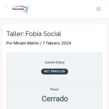
Ir
Mai
al
Men
contenido
Taller: Fobia Social
Por
Miriam Martin
/
7 febrero, 2024
Current Status
NOT ENROLLED
Precio
Cerrado