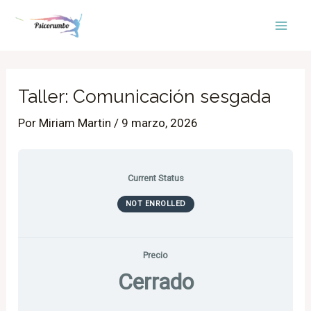
Ir
Mai
al
Men
contenido
Taller: Comunicación sesgada
Por
Miriam Martin
/
9 marzo, 2026
Current Status
NOT ENROLLED
Precio
Cerrado