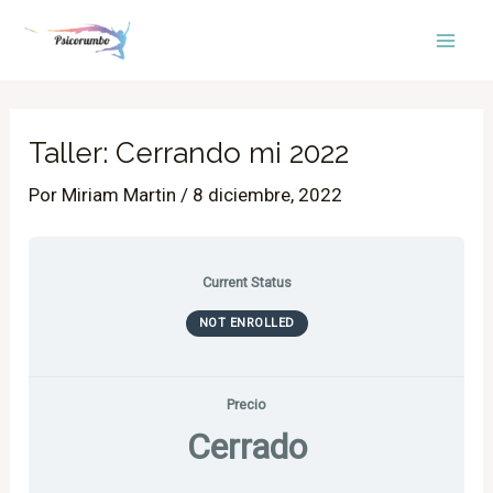
Ir
Mai
al
Men
contenido
Pildoras
Lecciones
de
Taller: Cerrando mi 2022
yoga
“Cerrando
mi
Por
Miriam Martin
/
8 diciembre, 2022
2022”
Current Status
NOT ENROLLED
Precio
Cerrado