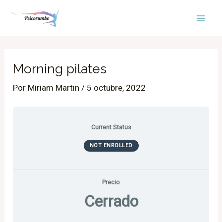
Ir
Mai
al
Men
contenido
Morning pilates
Por
Miriam Martin
/
5 octubre, 2022
Current Status
NOT ENROLLED
Precio
Cerrado