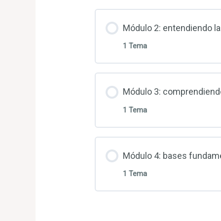
Contenido de la Lecc
Módulo 2: entendiendo la
1 Tema
¿qué son las leyes un
Contenido de la Lecc
Módulo 3: comprendiendo 
1 Tema
Entendiendo las leyes
Contenido de la Lecc
Módulo 4: bases fundam
1 Tema
Comprendiendo y pract
Contenido de la Lecc