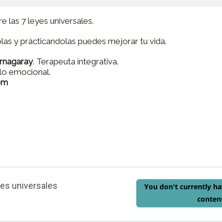
e las 7 leyes universales.
as y prácticandolas puedes mejorar tu vida.
arnagaray
. Terapeuta integrativa.
llo emocional.
om
yes universales
You don't currently ha
conten