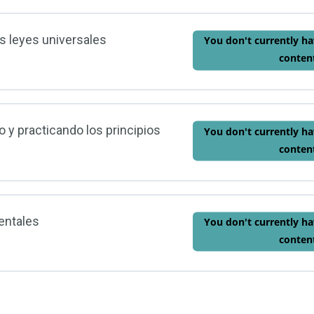
ión
s leyes universales
You don't currently ha
conten
iversales?
ión
y practicando los principios
You don't currently ha
conten
 universales
ión
entales
You don't currently ha
conten
icando los principios
ión