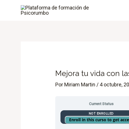
Ir
al
contenido
Mejora tu vida con la
Por
Miriam Martin
/
4 octubre, 2
Current Status
NOT ENROLLED
Enroll in this curso to get acc