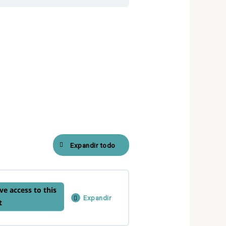
Expandir todo
ve access to this
Expandir
t