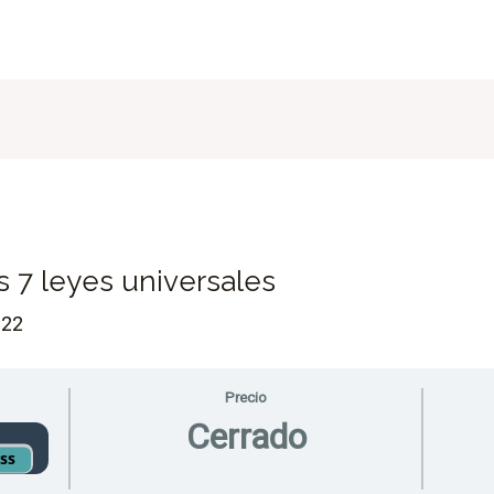
s 7 leyes universales
022
Precio
Cerrado
ess