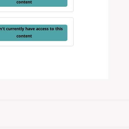
content
't currently have access to this
content