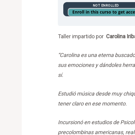
NOT ENROLLED
Enroll in this curso to get acc
Taller impartido por
Carolina Iri
“Carolina es una eterna buscado
sus emociones y dándoles herram
sí.
Estudió música desde muy chiqu
tener claro en ese momento.
Incursionó en estudios de Psicol
precolombinas americanas, reali