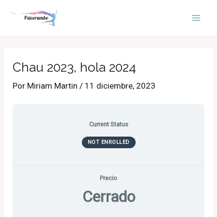
Ir
Mai
al
Men
contenido
Chau 2023, hola 2024
Por
Miriam Martin
/
11 diciembre, 2023
Current Status
NOT ENROLLED
Precio
Cerrado